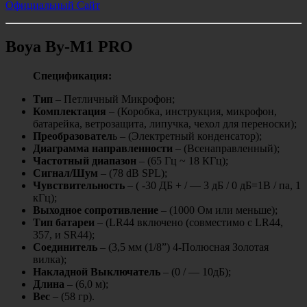
Официальный Сайт
Boya By-M1 PRO
Спецификация:
Тип
– Петличный Микрофон;
Комплектация
– (Коробка, инструкция, микрофон,
батарейка, ветрозащита, липучка, чехол для переноски);
Преобразовател
ь – (Электретный конденсатор);
Диаграмма направленности
– (Всенаправленный);
Частотный диапазон
– (65 Гц ~ 18 КГц);
Сигнал/Шум
– (78 dB SPL);
Чувствительность
– ( -30 ДБ + / — 3 дБ / 0 дБ=1В / па, 1
кГц);
Выходное сопротивление
– (1000 Ом или меньше);
Тип батареи
– (LR44 включено (совместимо с LR44,
357, и SR44);
Соединитель
– (3,5 мм (1/8”) 4-Полюсная Золотая
вилка);
Накладной Выключатель
– (0 / — 10дБ);
Длина
– (6,0 м);
Вес
– (58 гр).