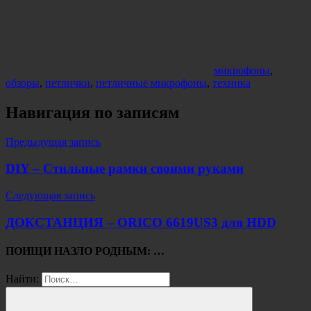
микрофоны
,
обзоры
,
петлички
,
петличные микрофоны
,
техника
Навигация по записям
Предыдущая запись
DIY – Стильные рамки своими руками
Следующая запись
ДОКСТАНЦИЯ – ORICO 6619US3 для HDD
ПОИЩИ НАЗЛО РОДНЫМ: …
Найти: