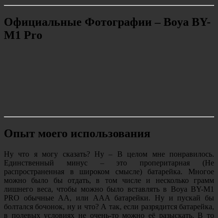
Официальные Фотографии – Boya BY-
M1 Pro
Опыт моего использования
Ну что я могу сказать? Ну – В целом мне понравилось.
Единственный минус – это проперитарная (Не
распространенная в широком смысле) батарейка. Многое
можно было бы отдать, в том числе и несколько грамм
лишнего веса, чтобы можно было вставлять в Boya BY-M1
PRO обычные АА, или ААА батарейки. Ну и пускай бы
болтался бочонок, ну и что? А так, если разрядится батарейка,
в полевых условиях не очень-то можно её разыскать. В то