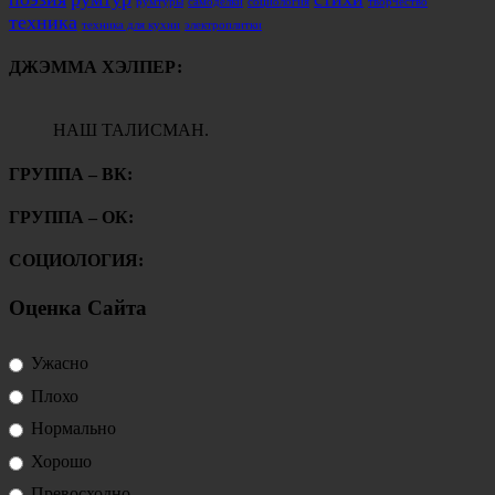
румтуры
самоделки
социология
творчество
техника
техника для кухни
электроплитки
ДЖЭММА ХЭЛПЕР:
НАШ ТАЛИСМАН.
ГРУППА – ВК:
ГРУППА – ОК:
СОЦИОЛОГИЯ:
Оценка Сайта
Ужасно
Плохо
Нормально
Хорошо
Превосходно