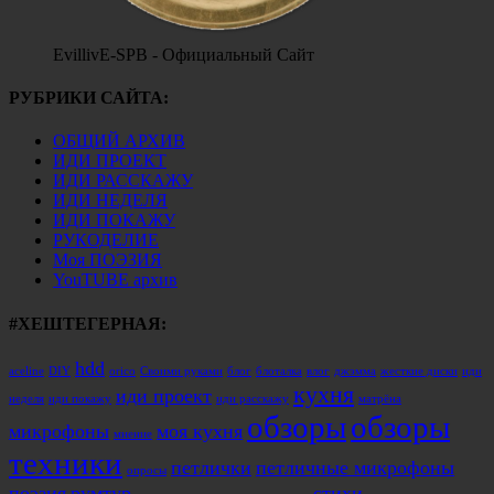
EvillivE-SPB - Официальный Сайт
РУБРИКИ САЙТА:
ОБЩИЙ АРХИВ
ИДИ ПРОЕКТ
ИДИ РАССКАЖУ
ИДИ НЕДЕЛЯ
ИДИ ПОКАЖУ
РУКОДЕЛИЕ
Моя ПОЭЗИЯ
YouTUBE архив
#ХЕШТЕГЕРНАЯ:
hdd
aceline
DIY
orico
Своими руками
блог
блоталка
влог
джэмма
жесткие диски
иди
кухня
иди проект
неделя
иди покажу
иди расскажу
матрёна
обзоры
обзоры
микрофоны
моя кухня
мнение
техники
петлички
петличные микрофоны
опросы
поэзия
румтур
стихи