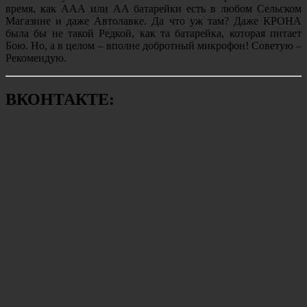
время, как ААА или АА батарейки есть в любом Сельском
Магазине и даже Автолавке. Да что уж там? Даже КРОНА
была бы не такой Редкой, как та батарейка, которая питает
Бою. Но, а в целом – вполне добротный микрофон! Советую –
Рекомендую.
ВКОНТАКТЕ: