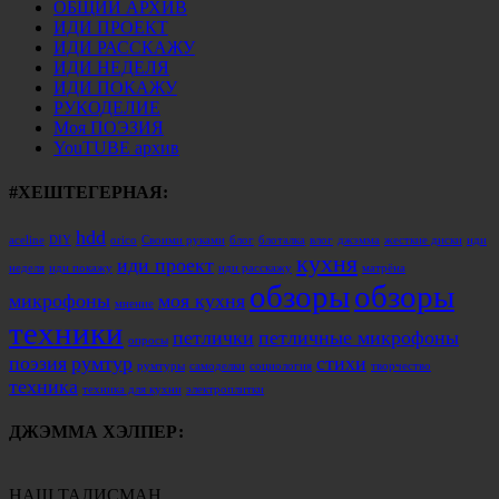
ОБЩИЙ АРХИВ
ИДИ ПРОЕКТ
ИДИ РАССКАЖУ
ИДИ НЕДЕЛЯ
ИДИ ПОКАЖУ
РУКОДЕЛИЕ
Моя ПОЭЗИЯ
YouTUBE архив
#ХЕШТЕГЕРНАЯ:
hdd
aceline
DIY
orico
Своими руками
блог
блоталка
влог
джэмма
жесткие диски
иди
кухня
иди проект
неделя
иди покажу
иди расскажу
матрёна
обзоры
обзоры
микрофоны
моя кухня
мнение
техники
петлички
петличные микрофоны
опросы
поэзия
румтур
стихи
румтуры
самоделки
социология
творчество
техника
техника для кухни
электроплитки
ДЖЭММА ХЭЛПЕР:
НАШ ТАЛИСМАН.