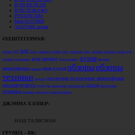
ИДИ НЕДЕЛЯ
ИДИ ПОКАЖУ
РУКОДЕЛИЕ
Моя ПОЭЗИЯ
YouTUBE архив
#ХЕШТЕГЕРНАЯ:
hdd
aceline
DIY
orico
Своими руками
блог
блоталка
влог
джэмма
жесткие диски
иди
кухня
иди проект
неделя
иди покажу
иди расскажу
матрёна
обзоры
обзоры
микрофоны
моя кухня
мнение
техники
петлички
петличные микрофоны
опросы
поэзия
румтур
стихи
румтуры
самоделки
социология
творчество
техника
техника для кухни
электроплитки
ДЖЭММА ХЭЛПЕР:
НАШ ТАЛИСМАН.
ГРУППА – ВК: