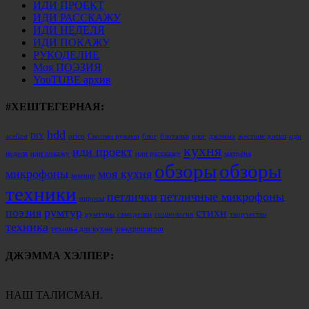
ИДИ ПРОЕКТ
ИДИ РАССКАЖУ
ИДИ НЕДЕЛЯ
ИДИ ПОКАЖУ
РУКОДЕЛИЕ
Моя ПОЭЗИЯ
YouTUBE архив
#ХЕШТЕГЕРНАЯ:
hdd
aceline
DIY
orico
Своими руками
блог
блоталка
влог
джэмма
жесткие диски
иди
кухня
иди проект
неделя
иди покажу
иди расскажу
матрёна
обзоры
обзоры
микрофоны
моя кухня
мнение
техники
петлички
петличные микрофоны
опросы
поэзия
румтур
стихи
румтуры
самоделки
социология
творчество
техника
техника для кухни
электроплитки
ДЖЭММА ХЭЛПЕР:
НАШ ТАЛИСМАН.